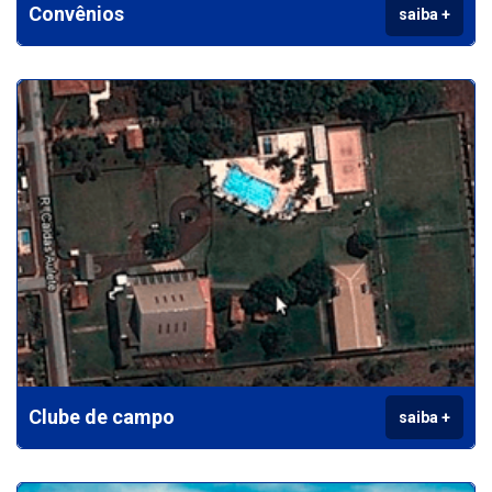
Convênios
saiba +
CCT Data-base 2020/2022
CCT Relações Sindicais
Convenção Coletiva Nacion
ACT PPR BV FINANCEIRA
CCT - PLR 2018-2019
Contribuição Sindical 201
BV Financeira - PR 2017/2
Clube de campo
saiba +
ACT - ITAÚ - 2015/2016
CCT 2016/2018