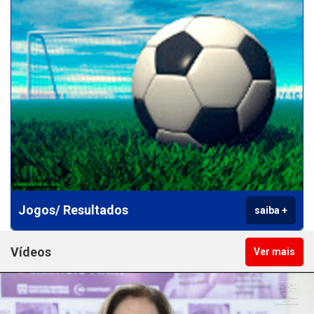
CCT - PLR 2016/2018
CCT PLR -2016-2018
CCT 2016/2018
CCT 2016/2018
CCT - FINANCIÁRIOS - 2015
Jogos/ Resultados
saiba +
CCT - 2015 - 2016
Vídeos
Ver mais
CCT - FINANCIÁRIOS - 2015
CCT 2013/2014 - PLR