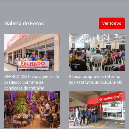
Galeria de Fotos
Ver todos
SEEBCG-MS fecha agência do
Bancários aprovam reforma
Bradesco por falta de
dos estatutos do SEEBCG-MS
condições de trabalho