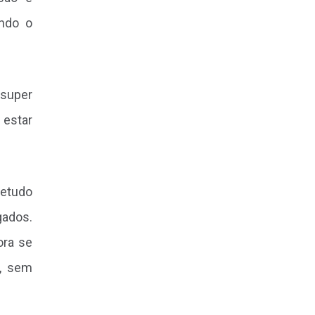
endo o
 super
 estar
retudo
gados.
ora se
, sem