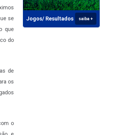
óximos
que se
Jogos/ Resultados
saiba +
so que
nco do
mas de
ara os
egados
 com o
usão e