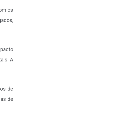
com os
gados,
mpacto
ais. A
aos de
mas de