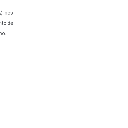
A) nos
nto de
no.