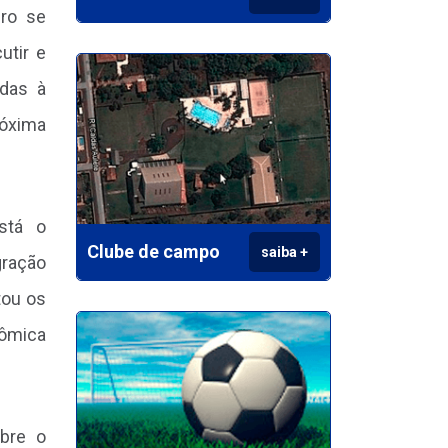
uro se
utir e
adas à
róxima
está o
Clube de campo
saiba +
ração
tou os
nômica
obre o