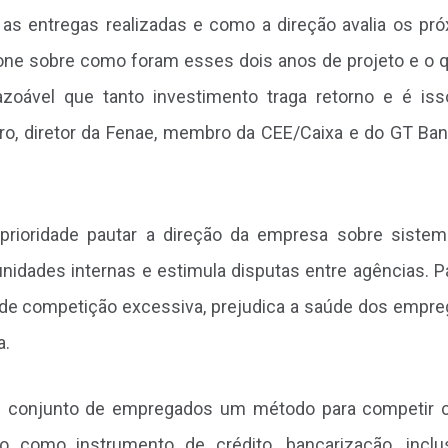
, as entregas realizadas e como a direção avalia os pr
ione sobre como foram esses dois anos de projeto e o 
azoável que tanto investimento traga retorno e é is
tro, diretor da Fenae, membro da CEE/Caixa e do GT Ba
ioridade pautar a direção da empresa sobre siste
idades internas e estimula disputas entre agências. P
 de competição excessiva, prejudica a saúde dos empr
a.
u conjunto de empregados um método para competir
o como instrumento de crédito, bancarização, incl