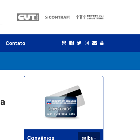
Contato
da
Convênios
saiba +