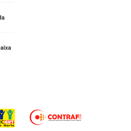
da
aixa