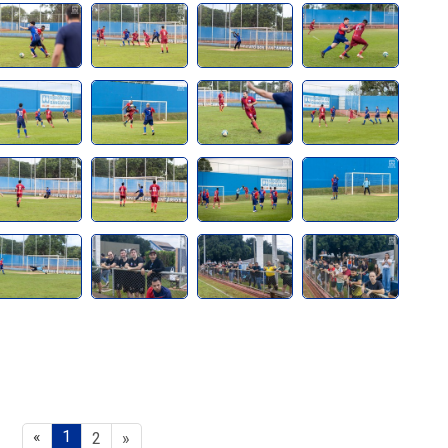
«
1
2
»