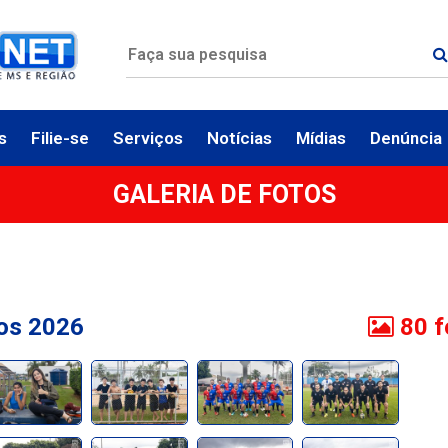
s
Filie-se
Serviços
Notícias
Mídias
Denúncia
GALERIA DE FOTOS
ios 2026
80 f