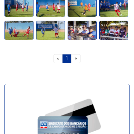
«
1
»