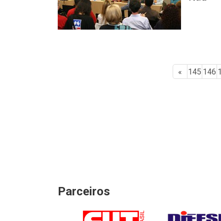
«
145
146
Parceiros