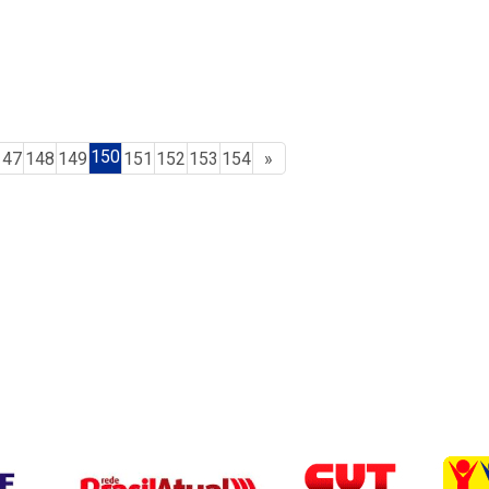
150
147
148
149
151
152
153
154
»