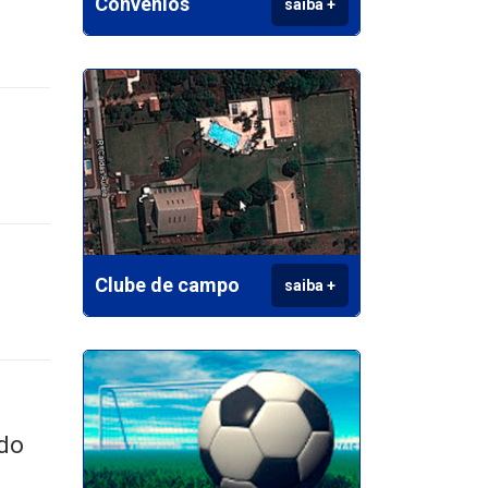
Convênios
saiba +
Clube de campo
saiba +
 do