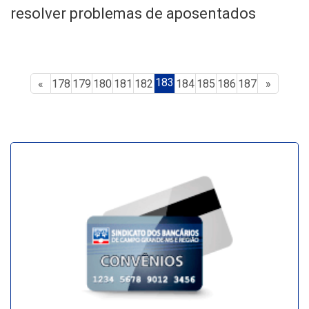
resolver problemas de aposentados
183
«
178
179
180
181
182
184
185
186
187
»