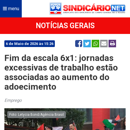
menu
NOTÍCIAS GERAIS
6 de Maio de 2026 às 15:26
Fim da escala 6x1: jornadas
excessivas de trabalho estão
associadas ao aumento do
adoecimento
Emprego
Foto: Letycia Bond/Agência Brasil